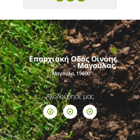
Επαρχιακή Οδός Οινόης
- Μαγούλας,
Μαγούλα, 19600
Ακολούθησέ μας