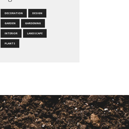
DECORATION
DESIGN
GARDEN
GARDENING
INTERIOR
LANDSCAPE
PLANTS