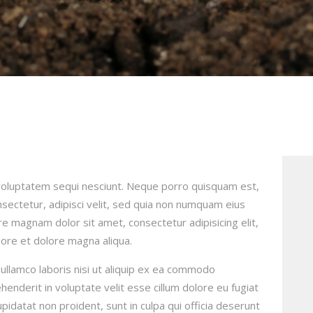
voluptatem sequi nesciunt. Neque porro quisquam est,
sectetur, adipisci velit, sed quia non numquam eius
e magnam dolor sit amet, consectetur adipisicing elit,
ore et dolore magna aliqua.
ullamco laboris nisi ut aliquip ex ea commodo
henderit in voluptate velit esse cillum dolore eu fugiat
upidatat non proident, sunt in culpa qui officia deserunt