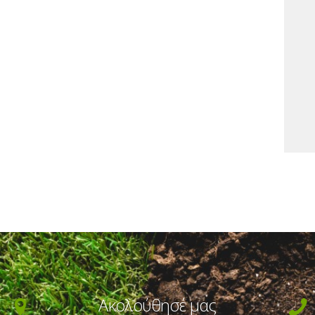
Ακολούθησέ μας