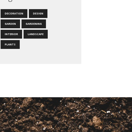
DECORATION
DESIGN
GARDEN
GARDENING
INTERIOR
LANDSCAPE
PLANTS