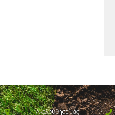
Ακολούθησέ μας