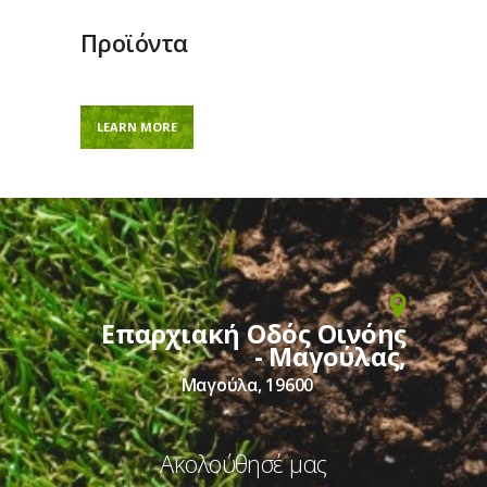
Προϊόντα
LEARN MORE
Επαρχιακή Οδός Οινόης
- Μαγούλας,
Μαγούλα, 19600
Ακολούθησέ μας